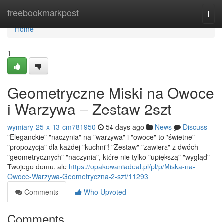
Home
freebookmarkpost
Togg
navi
Home
1
Geometryczne Miski na Owoce
i Warzywa – Zestaw 2szt
wymiary-25-x-13-cm781950
54 days ago
News
Discuss
"Eleganckie" "naczynia" na "warzywa" i "owoce" to "świetne"
"propozycja" dla każdej "kuchni"! "Zestaw" "zawiera" z dwóch
"geometrycznych" "naczynia", które nie tylko "upiększą" "wygląd"
Twojego domu, ale
https://opakowaniadeal.pl/pl/p/Miska-na-
Owoce-Warzywa-Geometryczna-2-szt/11293
Comments
Who Upvoted
Comments