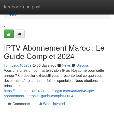
Home
freebookmarkpost
Togg
navi
Home
1
IPTV Abonnement Maroc : Le
Guide Complet 2024
flynnpzug463209
55 days ago
News
Discuss
Vous cherchez un contrat télévision IP au Royaume pour cette
année ? Ce dossier exhaustif vous présente tout ce que vous
devez connaître sur les forfaits disponibles. Nous étudions les
principaux
https://keirankoht416430.loginblogin.com/49938549/iptv-
abonnement-maroc-le-guide-complet-2024
Comments
Who Upvoted