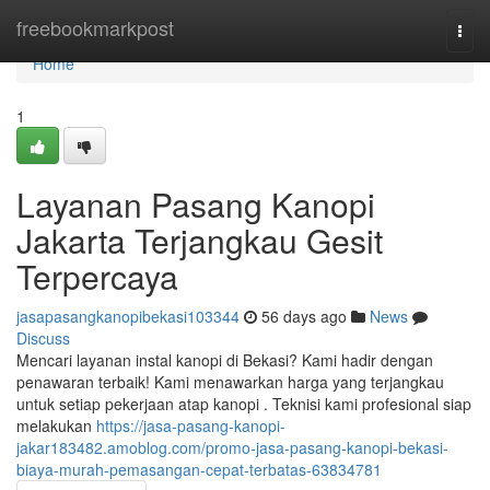
Home
freebookmarkpost
Togg
navi
Home
1
Layanan Pasang Kanopi
Jakarta Terjangkau Gesit
Terpercaya
jasapasangkanopibekasi103344
56 days ago
News
Discuss
Mencari layanan instal kanopi di Bekasi? Kami hadir dengan
penawaran terbaik! Kami menawarkan harga yang terjangkau
untuk setiap pekerjaan atap kanopi . Teknisi kami profesional siap
melakukan
https://jasa-pasang-kanopi-
jakar183482.amoblog.com/promo-jasa-pasang-kanopi-bekasi-
biaya-murah-pemasangan-cepat-terbatas-63834781