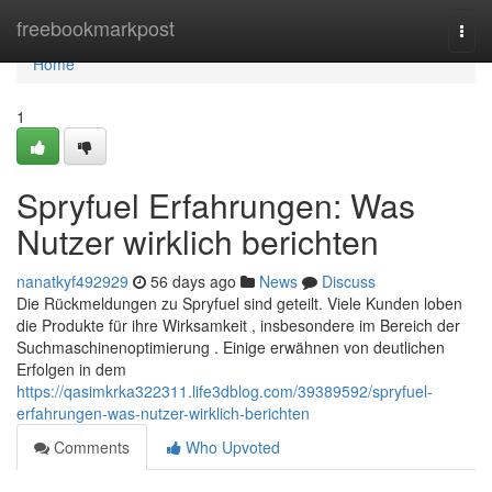
Home
freebookmarkpost
Togg
navi
Home
1
Spryfuel Erfahrungen: Was
Nutzer wirklich berichten
nanatkyf492929
56 days ago
News
Discuss
Die Rückmeldungen zu Spryfuel sind geteilt. Viele Kunden loben
die Produkte für ihre Wirksamkeit , insbesondere im Bereich der
Suchmaschinenoptimierung . Einige erwähnen von deutlichen
Erfolgen in dem
https://qasimkrka322311.life3dblog.com/39389592/spryfuel-
erfahrungen-was-nutzer-wirklich-berichten
Comments
Who Upvoted