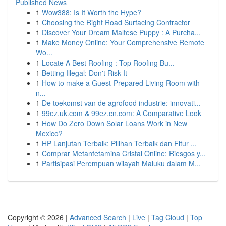
Published News
1
Wow388: Is It Worth the Hype?
1
Choosing the Right Road Surfacing Contractor
1
Discover Your Dream Maltese Puppy : A Purcha...
1
Make Money Online: Your Comprehensive Remote
Wo...
1
Locate A Best Roofing : Top Roofing Bu...
1
Betting Illegal: Don't Risk It
1
How to make a Guest-Prepared Living Room with
n...
1
De toekomst van de agrofood industrie: innovati...
1
99ez.uk.com & 99ez.cn.com: A Comparative Look
1
How Do Zero Down Solar Loans Work in New
Mexico?
1
HP Lanjutan Terbaik: Pilihan Terbaik dan Fitur ...
1
Comprar Metanfetamina Cristal Online: Riesgos y...
1
Partisipasi Perempuan wilayah Maluku dalam M...
Copyright © 2026 |
Advanced Search
|
Live
|
Tag Cloud
|
Top