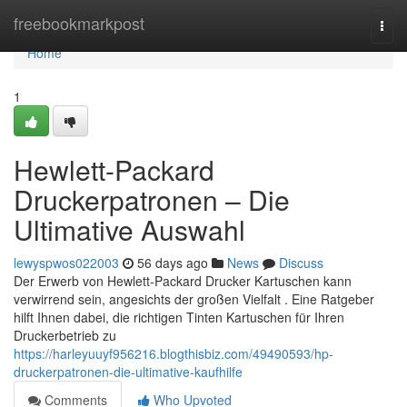
Home
freebookmarkpost
Togg
navi
Home
1
Hewlett-Packard
Druckerpatronen – Die
Ultimative Auswahl
lewyspwos022003
56 days ago
News
Discuss
Der Erwerb von Hewlett-Packard Drucker Kartuschen kann
verwirrend sein, angesichts der großen Vielfalt . Eine Ratgeber
hilft Ihnen dabei, die richtigen Tinten Kartuschen für Ihren
Druckerbetrieb zu
https://harleyuuyf956216.blogthisbiz.com/49490593/hp-
druckerpatronen-die-ultimative-kaufhilfe
Comments
Who Upvoted