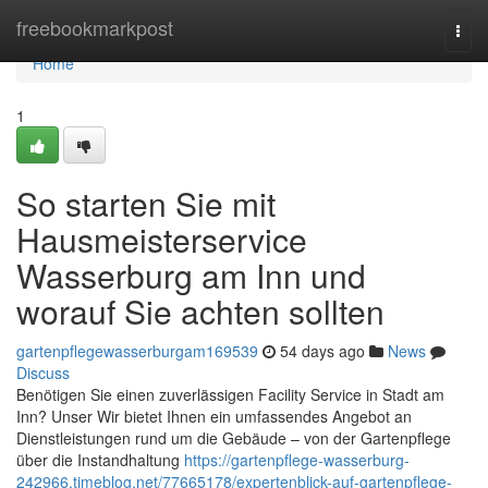
Home
freebookmarkpost
Togg
navi
Home
1
So starten Sie mit
Hausmeisterservice
Wasserburg am Inn und
worauf Sie achten sollten
gartenpflegewasserburgam169539
54 days ago
News
Discuss
Benötigen Sie einen zuverlässigen Facility Service in Stadt am
Inn? Unser Wir bietet Ihnen ein umfassendes Angebot an
Dienstleistungen rund um die Gebäude – von der Gartenpflege
über die Instandhaltung
https://gartenpflege-wasserburg-
242966.timeblog.net/77665178/expertenblick-auf-gartenpflege-