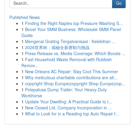
Go
Published News
1
Finding the Right Naples top Pressure Washing S...
1
Boost Your SMM Business: Wholesale SMM Panel
Guide
1
Mengenal Grating Tergalvanisasi : Kelebihan ...
1
2026世界杯：揭秘全新赛制与挑战
1
Press Release vs. Media Coverage: Which Boosts ...
1
Fast Household Waste Removal with Rubbish
Remov...
1
New Orleans AC Repair: Stay Cool This Summer
1
Why meticulous charitable contributions are alt...
1
copyright Shop Europe|copyright Shop Europe|cop...
1
Polepalusa Dump Trailer: Your Heavy-Duty
Workhorse
1
Update Your Dwelling: A Practical Guide to I...
1
New Closed Ltd. Company Incorporation in ...
1
What to Look for in a Reading top Auto Repair f...