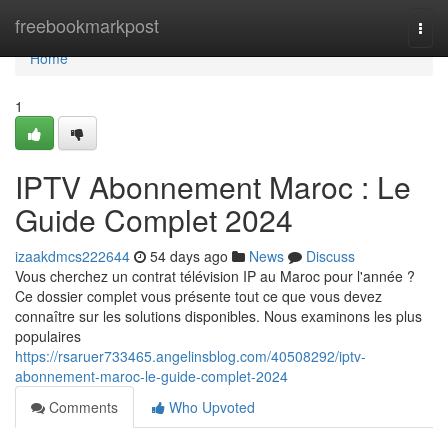
Home
freebookmarkpost
Togg
navi
Home
1
IPTV Abonnement Maroc : Le
Guide Complet 2024
izaakdmcs222644
54 days ago
News
Discuss
Vous cherchez un contrat télévision IP au Maroc pour l'année ?
Ce dossier complet vous présente tout ce que vous devez
connaître sur les solutions disponibles. Nous examinons les plus
populaires
https://rsaruer733465.angelinsblog.com/40508292/iptv-
abonnement-maroc-le-guide-complet-2024
Comments
Who Upvoted