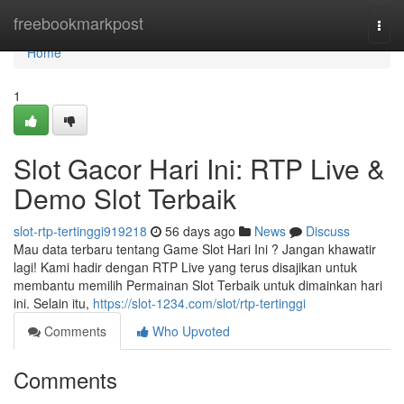
Home
freebookmarkpost
Togg
navi
Home
1
Slot Gacor Hari Ini: RTP Live &
Demo Slot Terbaik
slot-rtp-tertinggi919218
56 days ago
News
Discuss
Mau data terbaru tentang Game Slot Hari Ini ? Jangan khawatir
lagi! Kami hadir dengan RTP Live yang terus disajikan untuk
membantu memilih Permainan Slot Terbaik untuk dimainkan hari
ini. Selain itu,
https://slot-1234.com/slot/rtp-tertinggi
Comments
Who Upvoted
Comments