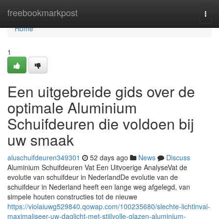
Home
freebookmarkpost
Togg
navi
Home
1
Een uitgebreide gids over de
optimale Aluminium
Schuifdeuren die voldoen bij
uw smaak
aluschuifdeuren349301
52 days ago
News
Discuss
Aluminium Schuifdeuren Vat Een Uitvoerige AnalyseVat de
evolutie van schuifdeur in NederlandDe evolutie van de
schuifdeur in Nederland heeft een lange weg afgelegd, van
simpele houten constructies tot de nieuwe
https://violaiuwg529840.qowap.com/100235680/slechte-lichtinval-
maximaliseer-uw-daglicht-met-stijlvolle-glazen-aluminium-