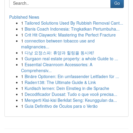
Go
Published News
1
Tailored Solutions Used By Rubbish Removal Cant...
1
Bisnis Coach Indonesia: Tingkatkan Pertumbuha...
1
Crit Hit Claywork: Mastering the Perfect Fracture
1
connection between tobacco use and
malignancies...
1
다낭 요정스파: 휴양과 힐링을 동시에!
1
Gurgaon real estate property: a whole Guide to ...
1
Essential Cleanroom Accessories: A
Comprehensiv...
1
Binäre Optionen: Ein umfassender Leitfaden für ...
1
Raden138: The Ultimate Guide & Link
1
Kurdisch lernen: Dein Einstieg in die Sprache
1
Decodificador Duosat: Tudo o que você precisa...
1
Mengerti Kisi-kisi Berkilat Seng: Keunggulan da...
1
Guia Definitivo de Óculos para o Verão