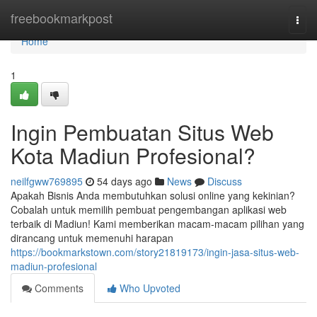
Home
freebookmarkpost
Togg
navi
Home
1
Ingin Pembuatan Situs Web
Kota Madiun Profesional?
neilfgww769895
54 days ago
News
Discuss
Apakah Bisnis Anda membutuhkan solusi online yang kekinian?
Cobalah untuk memilih pembuat pengembangan aplikasi web
terbaik di Madiun! Kami memberikan macam-macam pilihan yang
dirancang untuk memenuhi harapan
https://bookmarkstown.com/story21819173/ingin-jasa-situs-web-
madiun-profesional
Comments
Who Upvoted