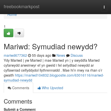
Home
freebookmarkpost
Togg
navi
Home
1
Mariwd: Symudiad newydd?
mariwd677362
55 days ago
News
Discuss
Ydy Mariwd | yw Mariwd | mae Mariwd yn | y swyddfa Mariwd
cyfarwydd arweinwyr ef yn gweld i fel sefydliad newydd ar
cyflawniad celfyddydol llythrennaidd . Mae hi’n mwy na rhan o’r
gwaith
https://mariwd104832.blogpostie.com/63016116/mariwd-
symudiad-newydd
Comments
Who Upvoted
Comments
Submit a Comment