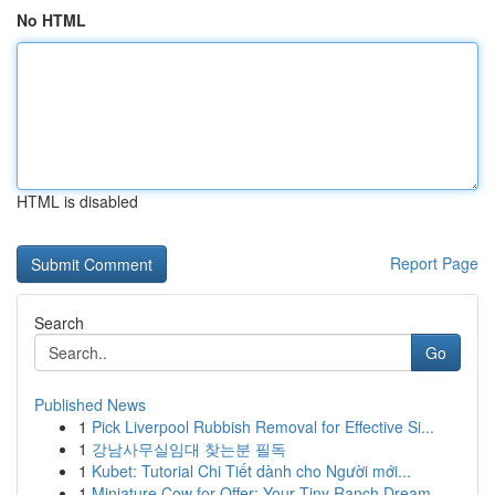
No HTML
HTML is disabled
Report Page
Search
Go
Published News
1
Pick Liverpool Rubbish Removal for Effective Si...
1
강남사무실임대 찾는분 필독
1
Kubet: Tutorial Chi Tiết dành cho Người mới...
1
Miniature Cow for Offer: Your Tiny Ranch Dream