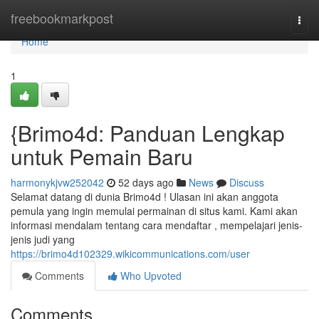
Home
freebookmarkpost
Togg
navi
Home
1
{Brimo4d: Panduan Lengkap
untuk Pemain Baru
harmonykjvw252042
52 days ago
News
Discuss
Selamat datang di dunia Brimo4d ! Ulasan ini akan anggota
pemula yang ingin memulai permainan di situs kami. Kami akan
informasi mendalam tentang cara mendaftar , mempelajari jenis-
jenis judi yang
https://brimo4d102329.wikicommunications.com/user
Comments
Who Upvoted
Comments