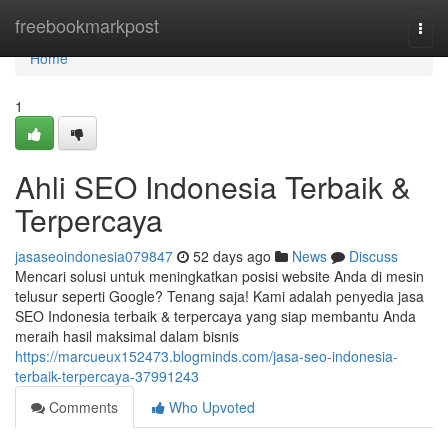
Home
freebookmarkpost
Togg
navi
Home
1
Ahli SEO Indonesia Terbaik &
Terpercaya
jasaseoindonesia079847
52 days ago
News
Discuss
Mencari solusi untuk meningkatkan posisi website Anda di mesin
telusur seperti Google? Tenang saja! Kami adalah penyedia jasa
SEO Indonesia terbaik & terpercaya yang siap membantu Anda
meraih hasil maksimal dalam bisnis
https://marcueux152473.blogminds.com/jasa-seo-indonesia-
terbaik-terpercaya-37991243
Comments
Who Upvoted