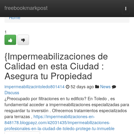
Home
freebookmarkpost
Togg
navi
Home
1
{Impermeabilizaciones de
Calidad en esta Ciudad :
Asegura tu Propiedad
impermeabilizacintoledo801414
52 days ago
News
Discuss
¿Preocupado por filtraciones en tu edificio? En Toledo , es
fundamental acceder a impermeabilizaciones especializadas para
resguardar tu inversión . Ofrecemos tratamientos especializados
para terrazas ,
https://impermeabilizaciones-en-
848178.blogpayz.com/42031435/impermeabilizaciones-
profesionales-en-la-ciudad-de-toledo-protege-tu-inmueble