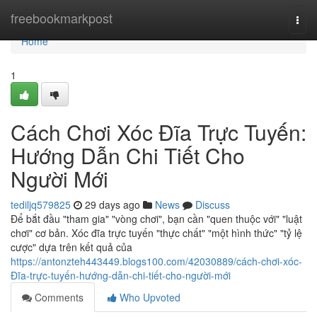
Home
freebookmarkpost
Togg
navi
Home
1
Cách Chơi Xóc Đĩa Trực Tuyến:
Hướng Dẫn Chi Tiết Cho
Người Mới
tediljq579825
29 days ago
News
Discuss
Để bắt đầu "tham gia" "vòng chơi", bạn cần "quen thuộc với" "luật
chơi" cơ bản. Xóc đĩa trực tuyến "thực chất" "một hình thức" "tỷ lệ
cược" dựa trên kết quả của
https://antonzteh443449.blogs100.com/42030889/cách-chơi-xóc-
Đĩa-trực-tuyến-hướng-dẫn-chi-tiết-cho-người-mới
Comments
Who Upvoted