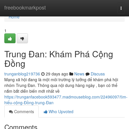
Home
freebookmarkpost
Togg
navi
Home
1
Trung Đan: Khám Phá Cộng
Đồng
trunganblog219736
29 days ago
News
Discuss
Mạng xã hội đang là một môi trường lý tưởng để khám phá hội
nhóm Trung Đan. Thông qua nội dung hàng ngày , bạn có thể
nắm bắt diễn biến mới nhất về
https://trunganfacebook593477.madmouseblog.com/22496097/tìm-
hiểu-cộng-Đồng-trung-Đan
Comments
Who Upvoted
Comments