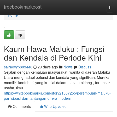
Home
freebookmarkpost
Togg
navi
Home
1
Kaum Hawa Maluku : Fungsi
dan Kendala di Periode Kini
sairaoyyp603448
29 days ago
News
Discuss
Sejalan dengan kemajuan masyarakat, wanita di daerah Maluku
Utara menghadapi potensi dan kendala yang signifikan. Mereka
memiliki kontribusi yang krusial dalam macam bidang , termasuk
usaha, ilmu
https://whitebookmarks.com/story21567255/perempuan-maluku-
partisipasi-dan-tantangan-di-era-modern
Comments
Who Upvoted