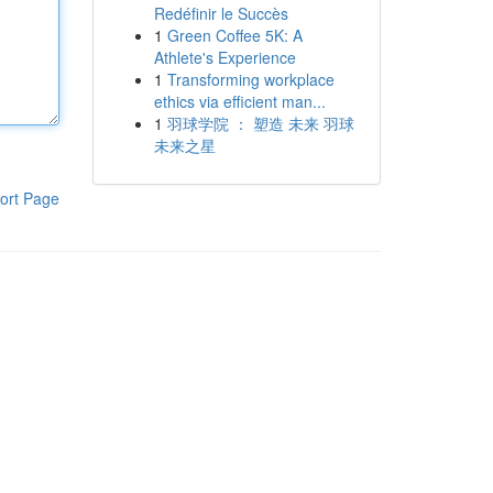
Redéfinir le Succès
1
Green Coffee 5K: A
Athlete's Experience
1
Transforming workplace
ethics via efficient man...
1
羽球学院 ： 塑造 未来 羽球
未来之星
ort Page