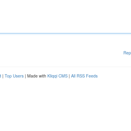
Rep
d
|
Top Users
| Made with
Kliqqi CMS
|
All RSS Feeds