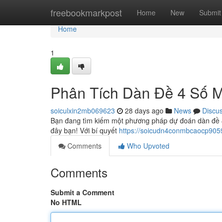
Home
freebookmarkpost
Home
New
Submit
Home
1
Phân Tích Dàn Đề 4 Số M
soiculxin2mb069623
28 days ago
News
Discu
Bạn đang tìm kiếm một phương pháp dự đoán dàn đề 4 
đây bạn! Với bí quyết
https://soicudn4conmbcaocp9059
Comments
Who Upvoted
Comments
Submit a Comment
No HTML