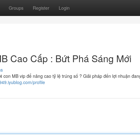
Groups
Register
Login
B Cao Cấp : Bứt Phá Sáng Mới
ss
con MB vip để nâng cao tỷ lệ trúng số ? Giải pháp đến lợi nhuận đa
49.iyublog.com/profile