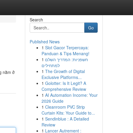
Search
Go
Published News
1
Slot Gacor Terpercaya:
Panduan & Tips Menang!
1
חשפניות: המדריך השלם
למתחילים
1
The Growth of Digital
ng nằm ở
Exclusive Platforms...
1
Golotter: Is It Legit? A
Comprehensive Review
1
AI Automation Income: Your
2026 Guide
1
Cleanroom PVC Strip
Curtain Kits: Your Guide to...
1
Sendinblue : A Detailed
Review
1
Lancer Autrement :