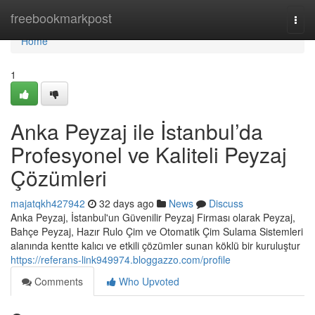
Home
freebookmarkpost
Togg
navi
Home
1
Anka Peyzaj ile İstanbul’da
Profesyonel ve Kaliteli Peyzaj
Çözümleri
majatqkh427942
32 days ago
News
Discuss
Anka Peyzaj, İstanbul'un Güvenilir Peyzaj Firması olarak Peyzaj,
Bahçe Peyzaj, Hazır Rulo Çim ve Otomatik Çim Sulama Sistemleri
alanında kentte kalıcı ve etkili çözümler sunan köklü bir kuruluştur
https://referans-link949974.bloggazzo.com/profile
Comments
Who Upvoted