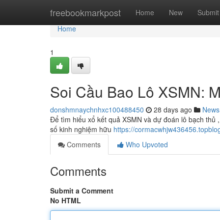
Home
freebookmarkpost
Home
New
Submit
Home
1
Soi Cầu Bao Lô XSMN: M
donshmnaychnhxc100488450
28 days ago
News
Để tìm hiểu xổ kết quả XSMN và dự đoán lô bạch thủ , 
số kinh nghiệm hữu
https://cormacwhjw436456.topblo
Comments
Who Upvoted
Comments
Submit a Comment
No HTML