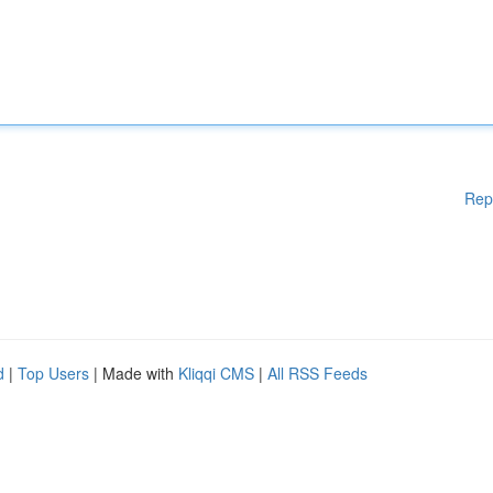
Rep
d
|
Top Users
| Made with
Kliqqi CMS
|
All RSS Feeds