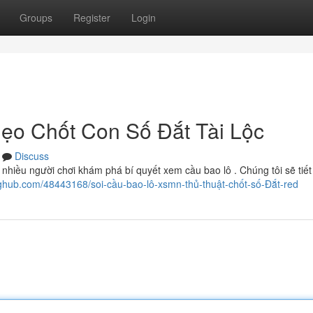
Groups
Register
Login
ẹo Chốt Con Số Đắt Tài Lộc
Discuss
nhiều người chơi khám phá bí quyết xem cầu bao lô . Chúng tôi sẽ tiết
ghub.com/48443168/soi-cầu-bao-lô-xsmn-thủ-thuật-chốt-số-Đắt-red