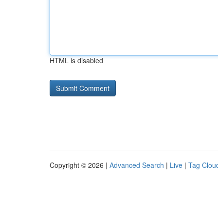
HTML is disabled
Copyright © 2026 |
Advanced Search
|
Live
|
Tag Clou