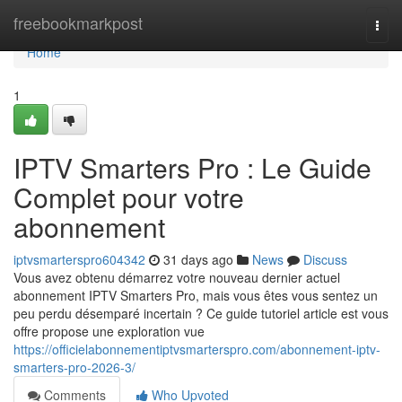
Home
freebookmarkpost
Togg
navi
Home
1
IPTV Smarters Pro : Le Guide
Complet pour votre
abonnement
iptvsmarterspro604342
31 days ago
News
Discuss
Vous avez obtenu démarrez votre nouveau dernier actuel
abonnement IPTV Smarters Pro, mais vous êtes vous sentez un
peu perdu désemparé incertain ? Ce guide tutoriel article est vous
offre propose une exploration vue
https://officielabonnementiptvsmarterspro.com/abonnement-iptv-
smarters-pro-2026-3/
Comments
Who Upvoted