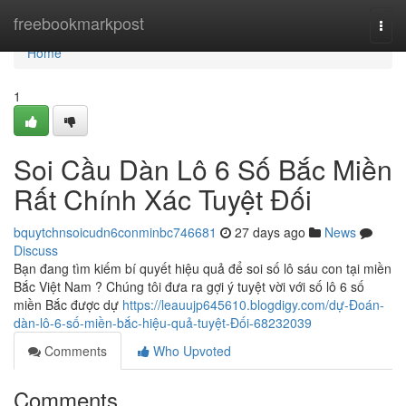
Home
freebookmarkpost
Togg
navi
Home
1
Soi Cầu Dàn Lô 6 Số Bắc Miền
Rất Chính Xác Tuyệt Đối
bquytchnsoicudn6conminbc746681
27 days ago
News
Discuss
Bạn đang tìm kiếm bí quyết hiệu quả để soi số lô sáu con tại miền
Bắc Việt Nam ? Chúng tôi đưa ra gợi ý tuyệt vời với số lô 6 số
miền Bắc được dự
https://leauujp645610.blogdigy.com/dự-Đoán-
dàn-lô-6-số-miền-bắc-hiệu-quả-tuyệt-Đối-68232039
Comments
Who Upvoted
Comments