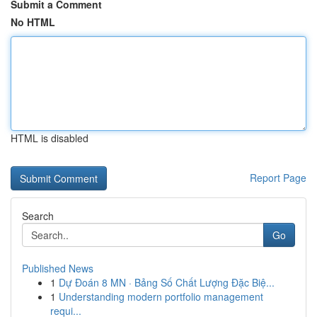
Submit a Comment
No HTML
HTML is disabled
Report Page
Search
Go
Published News
1
Dự Đoán 8 MN · Bảng Số Chất Lượng Đặc Biệ...
1
Understanding modern portfolio management
requi...